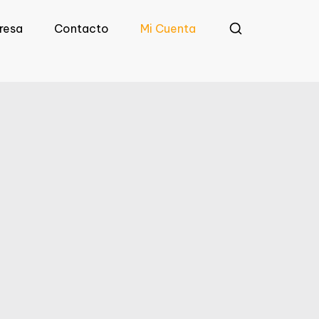
resa
Contacto
Mi Cuenta